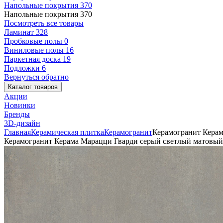
Напольные покрытия
370
Напольные покрытия
370
Посмотреть все товары
Ламинат
328
Пробковые полы
0
Виниловые полы
16
Паркетная доска
19
Подложки
6
Вернуться обратно
Каталог товаров
Акции
Новинки
Бренды
3D-дизайн
Главная
Керамическая плитка
Керамогранит
Керамогранит Керам
Керамогранит Керама Марацци Гварди серый светлый матовый