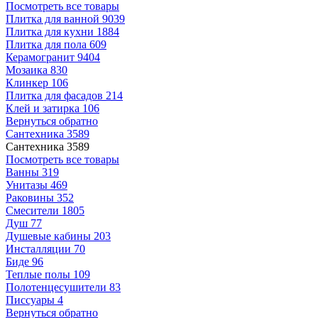
Посмотреть все товары
Плитка для ванной
9039
Плитка для кухни
1884
Плитка для пола
609
Керамогранит
9404
Мозаика
830
Клинкер
106
Плитка для фасадов
214
Клей и затирка
106
Вернуться обратно
Сантехника
3589
Сантехника
3589
Посмотреть все товары
Ванны
319
Унитазы
469
Раковины
352
Смесители
1805
Душ
77
Душевые кабины
203
Инсталляции
70
Биде
96
Теплые полы
109
Полотенцесушители
83
Писсуары
4
Вернуться обратно