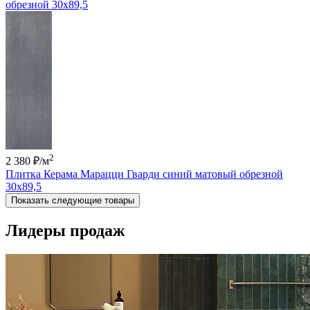
обрезной 30x89,5
2
2 380 ₽
/м
Плитка Керама Марацци Гварди синий матовый обрезной
30x89,5
Показать следующие товары
Лидеры продаж