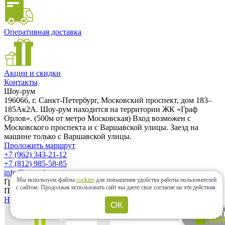
Оперативная доставка
Акции и скидки
Контакты
Шоу-рум
196066, г. Санкт-Петербург, Московский проспект, дом 183–
185Ак2А. Шоу-рум находится на территории ЖК «Граф
Орлов». (500м от метро Московская) Вход возможен с
Московского проспекта и с Варшавской улицы. Заезд на
машине только с Варшавской улицы.
Проложить маршрут
+7 (962) 343-21-12
+7 (812) 985-58-85
info@ceramic-center.ru
Мы используем файлы
cookies
для повышения удобства работы пользователей
График работы шоу-рума
с сайтом.
Продолжая использовать сайт вы даете свое согласие на эти действия.
Понедельник — Воскресенье: с 10.00 до 20.00
Найти шоу-рум быстро
ОК