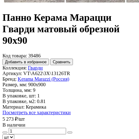
Панно Керама Марацци
Гварди матовый обрезной
90x90
Код товара: 39486
Добавить в избранное
Сравнить
Коллекция:
Гварди
Артикул:
VT\A622\3X\13126TR
Бренд:
Kerama Marazzi (Россия)
Размер, мм:
900x900
Толщина, мм:
9
В упаковке, шт:
1
В упаковке, м2:
0.81
Материал:
Керамика
Посмотреть все характеристики
5 273 ₽
/шт
В наличии