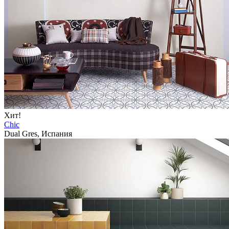
Хит!
Chic
Dual Gres, Испания