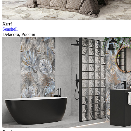
Хит!
Seashell
Delacora, Россия