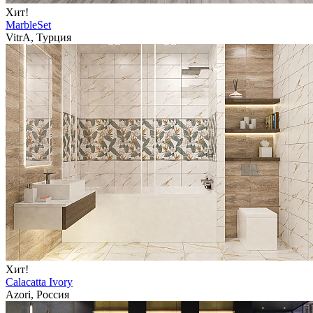
Хит!
MarbleSet
VitrA, Турция
Хит!
Calacatta Ivory
Azori, Россия