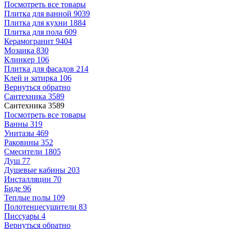
Посмотреть все товары
Плитка для ванной
9039
Плитка для кухни
1884
Плитка для пола
609
Керамогранит
9404
Мозаика
830
Клинкер
106
Плитка для фасадов
214
Клей и затирка
106
Вернуться обратно
Сантехника
3589
Сантехника
3589
Посмотреть все товары
Ванны
319
Унитазы
469
Раковины
352
Смесители
1805
Душ
77
Душевые кабины
203
Инсталляции
70
Биде
96
Теплые полы
109
Полотенцесушители
83
Писсуары
4
Вернуться обратно