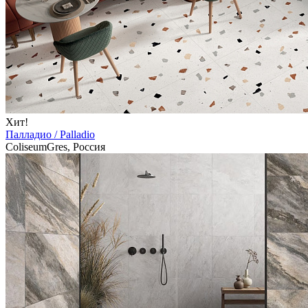
Хит!
Палладио / Palladio
ColiseumGres, Россия