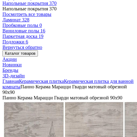
Напольные покрытия
370
Напольные покрытия
370
Посмотреть все товары
Ламинат
328
Пробковые полы
0
Виниловые полы
16
Паркетная доска
19
Подложки
6
Вернуться обратно
Каталог товаров
Акции
Новинки
Бренды
3D-дизайн
Главная
Керамическая плитка
Керамическая плитка для ванной
комнаты
Панно Керама Марацци Гварди матовый обрезной
90x90
Панно Керама Марацци Гварди матовый обрезной 90x90