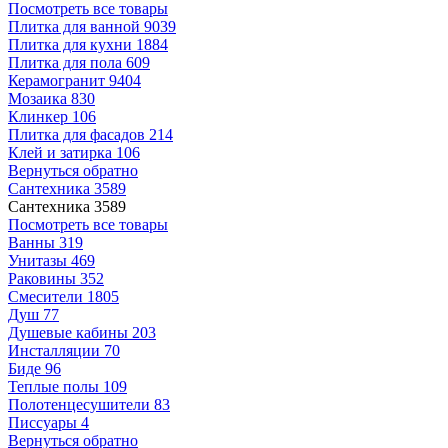
Посмотреть все товары
Плитка для ванной
9039
Плитка для кухни
1884
Плитка для пола
609
Керамогранит
9404
Мозаика
830
Клинкер
106
Плитка для фасадов
214
Клей и затирка
106
Вернуться обратно
Сантехника
3589
Сантехника
3589
Посмотреть все товары
Ванны
319
Унитазы
469
Раковины
352
Смесители
1805
Душ
77
Душевые кабины
203
Инсталляции
70
Биде
96
Теплые полы
109
Полотенцесушители
83
Писсуары
4
Вернуться обратно