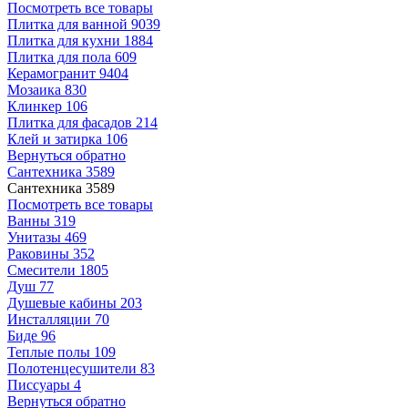
Посмотреть все товары
Плитка для ванной
9039
Плитка для кухни
1884
Плитка для пола
609
Керамогранит
9404
Мозаика
830
Клинкер
106
Плитка для фасадов
214
Клей и затирка
106
Вернуться обратно
Сантехника
3589
Сантехника
3589
Посмотреть все товары
Ванны
319
Унитазы
469
Раковины
352
Смесители
1805
Душ
77
Душевые кабины
203
Инсталляции
70
Биде
96
Теплые полы
109
Полотенцесушители
83
Писсуары
4
Вернуться обратно