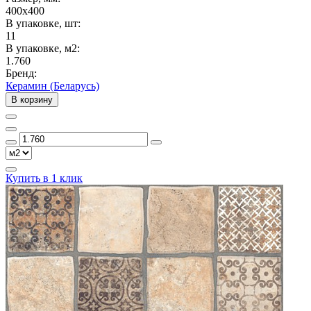
400x400
В упаковке, шт:
11
В упаковке, м2:
1.760
Бренд:
Керамин (Беларусь)
В корзину
Купить в 1 клик