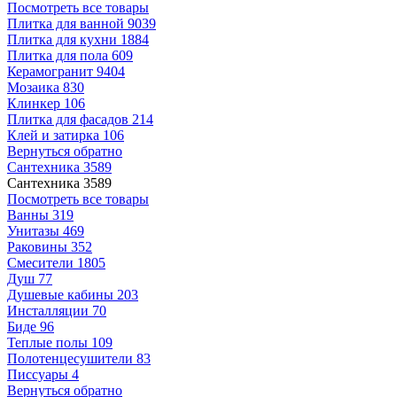
Посмотреть все товары
Плитка для ванной
9039
Плитка для кухни
1884
Плитка для пола
609
Керамогранит
9404
Мозаика
830
Клинкер
106
Плитка для фасадов
214
Клей и затирка
106
Вернуться обратно
Сантехника
3589
Сантехника
3589
Посмотреть все товары
Ванны
319
Унитазы
469
Раковины
352
Смесители
1805
Душ
77
Душевые кабины
203
Инсталляции
70
Биде
96
Теплые полы
109
Полотенцесушители
83
Писсуары
4
Вернуться обратно