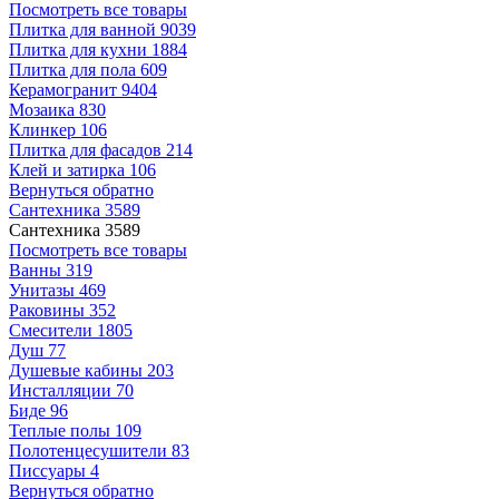
Посмотреть все товары
Плитка для ванной
9039
Плитка для кухни
1884
Плитка для пола
609
Керамогранит
9404
Мозаика
830
Клинкер
106
Плитка для фасадов
214
Клей и затирка
106
Вернуться обратно
Сантехника
3589
Сантехника
3589
Посмотреть все товары
Ванны
319
Унитазы
469
Раковины
352
Смесители
1805
Душ
77
Душевые кабины
203
Инсталляции
70
Биде
96
Теплые полы
109
Полотенцесушители
83
Писсуары
4
Вернуться обратно