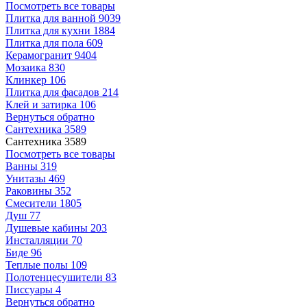
Посмотреть все товары
Плитка для ванной
9039
Плитка для кухни
1884
Плитка для пола
609
Керамогранит
9404
Мозаика
830
Клинкер
106
Плитка для фасадов
214
Клей и затирка
106
Вернуться обратно
Сантехника
3589
Сантехника
3589
Посмотреть все товары
Ванны
319
Унитазы
469
Раковины
352
Смесители
1805
Душ
77
Душевые кабины
203
Инсталляции
70
Биде
96
Теплые полы
109
Полотенцесушители
83
Писсуары
4
Вернуться обратно