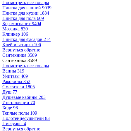
Посмотреть все товары
Плитка для ванной
9039
Плитка для кухни
1884
Плитка для пола
609
Керамогранит
9404
Мозаика
830
Клинкер
106
Плитка для фасадов
214
Клей и затирка
106
Вернуться обратно
Сантехника
3589
Сантехника
3589
Посмотреть все товары
Ванны
319
Унитазы
469
Раковины
352
Смесители
1805
Душ
77
Душевые кабины
203
Инсталляции
70
Биде
96
Теплые полы
109
Полотенцесушители
83
Писсуары
4
Вернуться обратно