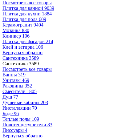
Посмотреть все товары
Плитка для ванной
9039
Плитка для кухни
1884
Плитка для пола
609
Керамогранит
9404
Мозаика
830
Клинкер
106
Плитка для фасадов
214
Клей и затирка
106
Вернуться обратно
Сантехника
3589
Сантехника
3589
Посмотреть все товары
Ванны
319
Унитазы
469
Раковины
352
Смесители
1805
Душ
77
Душевые кабины
203
Инсталляции
70
Биде
96
Теплые полы
109
Полотенцесушители
83
Писсуары
4
Вернуться обратно