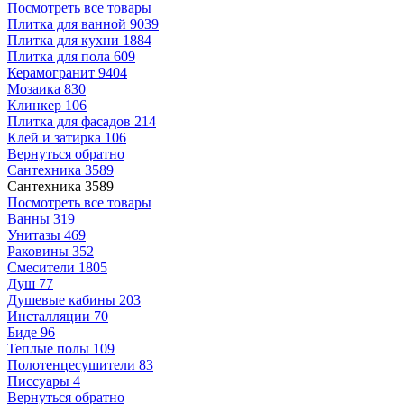
Посмотреть все товары
Плитка для ванной
9039
Плитка для кухни
1884
Плитка для пола
609
Керамогранит
9404
Мозаика
830
Клинкер
106
Плитка для фасадов
214
Клей и затирка
106
Вернуться обратно
Сантехника
3589
Сантехника
3589
Посмотреть все товары
Ванны
319
Унитазы
469
Раковины
352
Смесители
1805
Душ
77
Душевые кабины
203
Инсталляции
70
Биде
96
Теплые полы
109
Полотенцесушители
83
Писсуары
4
Вернуться обратно