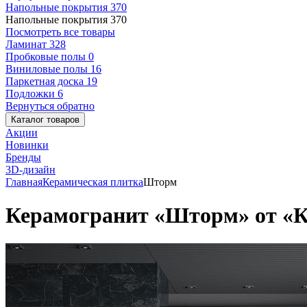
Напольные покрытия
370
Напольные покрытия
370
Посмотреть все товары
Ламинат
328
Пробковые полы
0
Виниловые полы
16
Паркетная доска
19
Подложки
6
Вернуться обратно
Каталог товаров
Акции
Новинки
Бренды
3D-дизайн
Главная
Керамическая плитка
Шторм
Керамогранит «Шторм» от «К