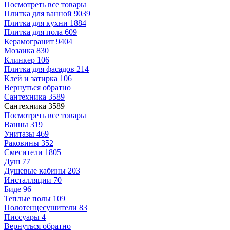
Посмотреть все товары
Плитка для ванной
9039
Плитка для кухни
1884
Плитка для пола
609
Керамогранит
9404
Мозаика
830
Клинкер
106
Плитка для фасадов
214
Клей и затирка
106
Вернуться обратно
Сантехника
3589
Сантехника
3589
Посмотреть все товары
Ванны
319
Унитазы
469
Раковины
352
Смесители
1805
Душ
77
Душевые кабины
203
Инсталляции
70
Биде
96
Теплые полы
109
Полотенцесушители
83
Писсуары
4
Вернуться обратно