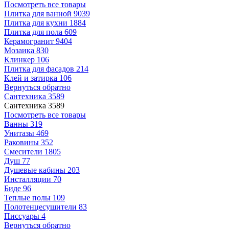
Посмотреть все товары
Плитка для ванной
9039
Плитка для кухни
1884
Плитка для пола
609
Керамогранит
9404
Мозаика
830
Клинкер
106
Плитка для фасадов
214
Клей и затирка
106
Вернуться обратно
Сантехника
3589
Сантехника
3589
Посмотреть все товары
Ванны
319
Унитазы
469
Раковины
352
Смесители
1805
Душ
77
Душевые кабины
203
Инсталляции
70
Биде
96
Теплые полы
109
Полотенцесушители
83
Писсуары
4
Вернуться обратно