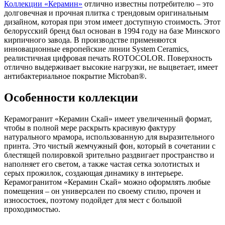
Коллекции «Керамин»
отлично известны потребителю – это
долговечная и прочная плитка с трендовым оригинальным
дизайном, которая при этом имеет доступную стоимость. Этот
белорусский бренд был основан в 1994 году на базе Минского
кирпичного завода. В производстве применяются
инновационные европейские линии System Ceramics,
реалистичная цифровая печать ROTOCOLOR. Поверхность
отлично выдерживает высокие нагрузки, не выцветает, имеет
антибактериальное покрытие Microban®.
Особенности коллекции
Керамогранит «Керамин Скай» имеет увеличенный формат,
чтобы в полной мере раскрыть красивую фактуру
натурального мрамора, использованную для выразительного
принта. Это чистый жемчужный фон, который в сочетании с
блестящей полировкой зрительно раздвигает пространство и
наполняет его светом, а также частая сетка золотистых и
серых прожилок, создающая динамику в интерьере.
Керамогранитом «Керамин Скай» можно оформлять любые
помещения – он универсален по своему стилю, прочен и
износостоек, поэтому подойдет для мест с большой
проходимостью.