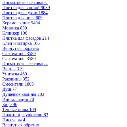
Посмотреть все товары
Плитка для ванной
9039
Плитка для кухни
1884
Плитка для пола
609
Керамогранит
9404
Мозаика
830
Клинкер
106
Плитка для фасадов
214
Клей и затирка
106
Вернуться обратно
Сантехника
3589
Сантехника
3589
Посмотреть все товары
Ванны
319
Унитазы
469
Раковины
352
Смесители
1805
Душ
77
Душевые кабины
203
Инсталляции
70
Биде
96
Теплые полы
109
Полотенцесушители
83
Писсуары
4
Вернуться обратно