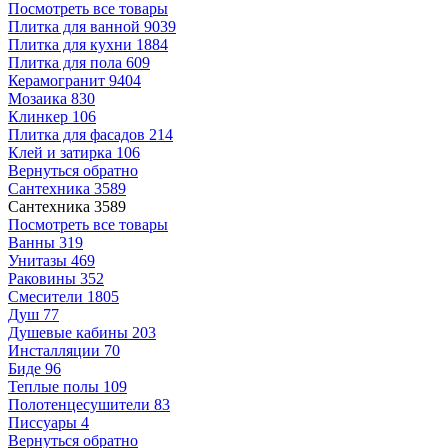
Посмотреть все товары
Плитка для ванной
9039
Плитка для кухни
1884
Плитка для пола
609
Керамогранит
9404
Мозаика
830
Клинкер
106
Плитка для фасадов
214
Клей и затирка
106
Вернуться обратно
Сантехника
3589
Сантехника
3589
Посмотреть все товары
Ванны
319
Унитазы
469
Раковины
352
Смесители
1805
Душ
77
Душевые кабины
203
Инсталляции
70
Биде
96
Теплые полы
109
Полотенцесушители
83
Писсуары
4
Вернуться обратно