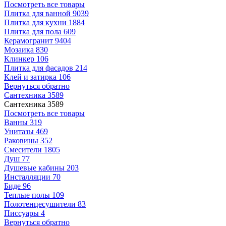
Посмотреть все товары
Плитка для ванной
9039
Плитка для кухни
1884
Плитка для пола
609
Керамогранит
9404
Мозаика
830
Клинкер
106
Плитка для фасадов
214
Клей и затирка
106
Вернуться обратно
Сантехника
3589
Сантехника
3589
Посмотреть все товары
Ванны
319
Унитазы
469
Раковины
352
Смесители
1805
Душ
77
Душевые кабины
203
Инсталляции
70
Биде
96
Теплые полы
109
Полотенцесушители
83
Писсуары
4
Вернуться обратно