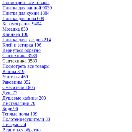
Посмотреть все товары
Плитка для ванной
9039
Плитка для кухни
1884
Плитка для пола
609
Керамогранит
9404
Мозаика
830
Клинкер
106
Плитка для фасадов
214
Клей и затирка
106
Вернуться обратно
Сантехника
3589
Сантехника
3589
Посмотреть все товары
Ванны
319
Унитазы
469
Раковины
352
Смесители
1805
Душ
77
Душевые кабины
203
Инсталляции
70
Биде
96
Теплые полы
109
Полотенцесушители
83
Писсуары
4
Вернуться обратно