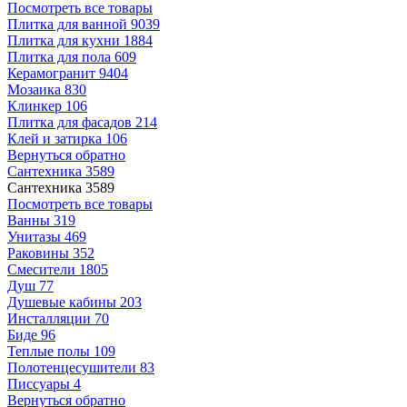
Посмотреть все товары
Плитка для ванной
9039
Плитка для кухни
1884
Плитка для пола
609
Керамогранит
9404
Мозаика
830
Клинкер
106
Плитка для фасадов
214
Клей и затирка
106
Вернуться обратно
Сантехника
3589
Сантехника
3589
Посмотреть все товары
Ванны
319
Унитазы
469
Раковины
352
Смесители
1805
Душ
77
Душевые кабины
203
Инсталляции
70
Биде
96
Теплые полы
109
Полотенцесушители
83
Писсуары
4
Вернуться обратно