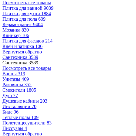
Посмотреть все товары
Плитка для ванной
9039
Плитка для кухни
1884
Плитка для пола
609
Керамогранит
9404
Мозаика
830
Клинкер
106
Плитка для фасадов
214
Клей и затирка
106
Вернуться обратно
Сантехника
3589
Сантехника
3589
Посмотреть все товары
Ванны
319
Унитазы
469
Раковины
352
Смесители
1805
Душ
77
Душевые кабины
203
Инсталляции
70
Биде
96
Теплые полы
109
Полотенцесушители
83
Писсуары
4
Вернуться обратно