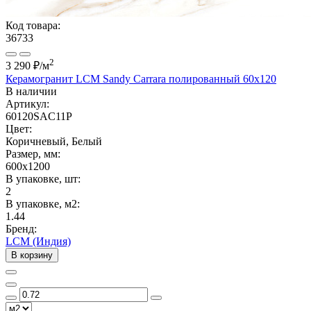
Код товара:
36733
2
3 290 ₽
/м
Керамогранит LCM Sandy Carrara полированный 60x120
В наличии
Артикул:
60120SAC11P
Цвет:
Коричневый, Белый
Размер, мм:
600x1200
В упаковке, шт:
2
В упаковке, м2:
1.44
Бренд:
LCM (Индия)
В корзину