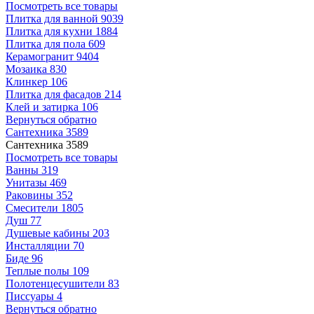
Посмотреть все товары
Плитка для ванной
9039
Плитка для кухни
1884
Плитка для пола
609
Керамогранит
9404
Мозаика
830
Клинкер
106
Плитка для фасадов
214
Клей и затирка
106
Вернуться обратно
Сантехника
3589
Сантехника
3589
Посмотреть все товары
Ванны
319
Унитазы
469
Раковины
352
Смесители
1805
Душ
77
Душевые кабины
203
Инсталляции
70
Биде
96
Теплые полы
109
Полотенцесушители
83
Писсуары
4
Вернуться обратно