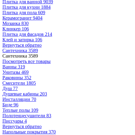
Плитка для ванной
9039
Плитка для кухни
1884
Плитка для пола
609
Керамогранит
9404
Мозаика
830
Клинкер
106
Плитка для фасадов
214
Клей и затирка
106
Вернуться обратно
Сантехника
3589
Сантехника
3589
Посмотреть все товары
Ванны
319
Унитазы
469
Раковины
352
Смесители
1805
Душ
77
Душевые кабины
203
Инсталляции
70
Биде
96
Теплые полы
109
Полотенцесушители
83
Писсуары
4
Вернуться обратно
Напольные покрытия
370