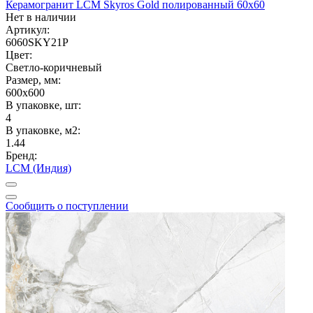
Керамогранит LCM Skyros Gold полированный 60x60
Нет в наличии
Артикул:
6060SKY21P
Цвет:
Светло-коричневый
Размер, мм:
600x600
В упаковке, шт:
4
В упаковке, м2:
1.44
Бренд:
LCM (Индия)
Сообщить о поступлении