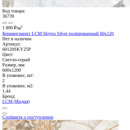
Код товара:
36739
2
1 890 ₽
/м
Керамогранит LCM Skyros Silver полированный 60x120
Нет в наличии
Артикул:
60120SKY25P
Цвет:
Светло-серый
Размер, мм:
600x1200
В упаковке, шт:
2
В упаковке, м2:
1.44
Бренд:
LCM (Индия)
Сообщить о поступлении