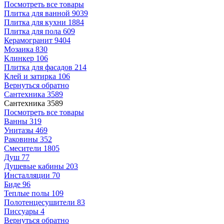
Посмотреть все товары
Плитка для ванной
9039
Плитка для кухни
1884
Плитка для пола
609
Керамогранит
9404
Мозаика
830
Клинкер
106
Плитка для фасадов
214
Клей и затирка
106
Вернуться обратно
Сантехника
3589
Сантехника
3589
Посмотреть все товары
Ванны
319
Унитазы
469
Раковины
352
Смесители
1805
Душ
77
Душевые кабины
203
Инсталляции
70
Биде
96
Теплые полы
109
Полотенцесушители
83
Писсуары
4
Вернуться обратно