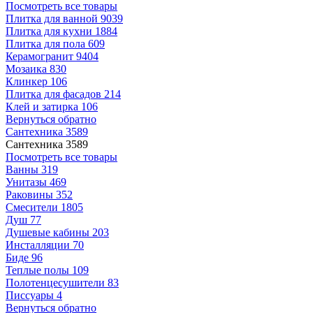
Посмотреть все товары
Плитка для ванной
9039
Плитка для кухни
1884
Плитка для пола
609
Керамогранит
9404
Мозаика
830
Клинкер
106
Плитка для фасадов
214
Клей и затирка
106
Вернуться обратно
Сантехника
3589
Сантехника
3589
Посмотреть все товары
Ванны
319
Унитазы
469
Раковины
352
Смесители
1805
Душ
77
Душевые кабины
203
Инсталляции
70
Биде
96
Теплые полы
109
Полотенцесушители
83
Писсуары
4
Вернуться обратно