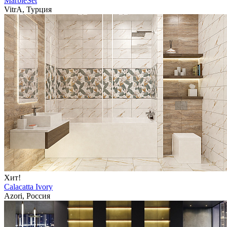
MarbleSet
VitrA, Турция
Хит!
Calacatta Ivory
Azori, Россия