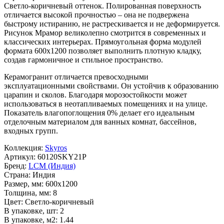
Светло-коричневый
оттенок. Полированная поверхность
отличается высокой прочностью – она не подвержена
быстрому истиранию, не растрескивается и не деформируется.
Рисунок
Мрамор
великолепно смотрится в современных и
классических интерьерах. Прямоугольная форма модулей
формата
600x1200
позволяет выполнить плотную кладку,
создав гармоничное и стильное пространство.
Керамогранит отличается превосходными
эксплуатационными свойствами. Он устойчив к образованию
царапин и сколов. Благодаря морозостойкости может
использоваться в неотапливаемых помещениях и на улице.
Показатель влагопоглощения 0% делает его идеальным
отделочным материалом для ванных комнат, бассейнов,
входных групп.
Коллекция:
Skyros
Артикул:
60120SKY21P
Бренд:
LCM (Индия)
Страна:
Индия
Размер, мм:
600x1200
Толщина, мм:
8
Цвет:
Светло-коричневый
В упаковке, шт:
2
В упаковке, м2:
1.44