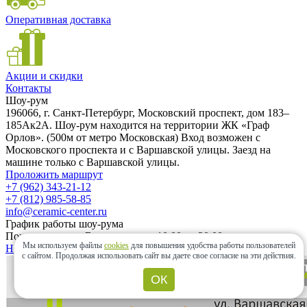
Оперативная доставка
Акции и скидки
Контакты
Шоу-рум
196066, г. Санкт-Петербург, Московский проспект, дом 183–
185Ак2А. Шоу-рум находится на территории ЖК «Граф
Орлов». (500м от метро Московская) Вход возможен с
Московского проспекта и с Варшавской улицы. Заезд на
машине только с Варшавской улицы.
Проложить маршрут
+7 (962) 343-21-12
+7 (812) 985-58-85
info@ceramic-center.ru
График работы шоу-рума
Понедельник — Воскресенье: с 10.00 до 20.00
Мы используем файлы
cookies
для повышения удобства работы пользователей
Найти шоу-рум быстро
с сайтом.
Продолжая использовать сайт вы даете свое согласие на эти действия.
ОК