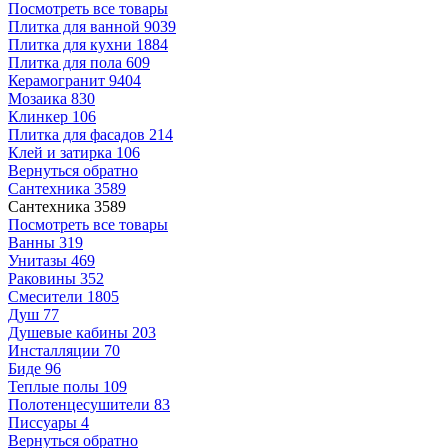
Посмотреть все товары
Плитка для ванной
9039
Плитка для кухни
1884
Плитка для пола
609
Керамогранит
9404
Мозаика
830
Клинкер
106
Плитка для фасадов
214
Клей и затирка
106
Вернуться обратно
Сантехника
3589
Сантехника
3589
Посмотреть все товары
Ванны
319
Унитазы
469
Раковины
352
Смесители
1805
Душ
77
Душевые кабины
203
Инсталляции
70
Биде
96
Теплые полы
109
Полотенцесушители
83
Писсуары
4
Вернуться обратно