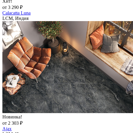
Хит!
от 3 290 ₽
Calacatta Luna
LCM, Индия
Новинка!
от 2 303 ₽
Ajax