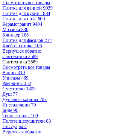
Посмотреть все товары
Плитка для ванной
9039
Плитка для кухни
1884
Плитка для пола
609
Керамогранит
9404
Мозаика
830
Клинкер
106
Плитка для фасадов
214
Клей и затирка
106
Вернуться обратно
Сантехника
3589
Сантехника
3589
Посмотреть все товары
Ванны
319
Унитазы
469
Раковины
352
Смесители
1805
Душ
77
Душевые кабины
203
Инсталляции
70
Биде
96
Теплые полы
109
Полотенцесушители
83
Писсуары
4
Вернуться обратно