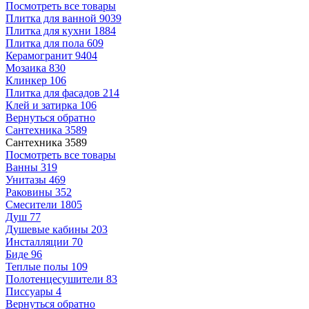
Посмотреть все товары
Плитка для ванной
9039
Плитка для кухни
1884
Плитка для пола
609
Керамогранит
9404
Мозаика
830
Клинкер
106
Плитка для фасадов
214
Клей и затирка
106
Вернуться обратно
Сантехника
3589
Сантехника
3589
Посмотреть все товары
Ванны
319
Унитазы
469
Раковины
352
Смесители
1805
Душ
77
Душевые кабины
203
Инсталляции
70
Биде
96
Теплые полы
109
Полотенцесушители
83
Писсуары
4
Вернуться обратно