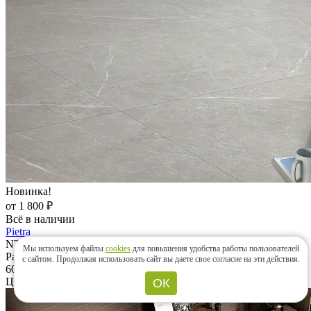
Новинка!
от 1 800 ₽
Всё в наличии
Pietra
NT Ceramic (Китай)
Мы используем файлы
cookies
для повышения удобства работы пользователей
Размеры:
с сайтом.
Продолжая использовать сайт вы даете свое согласие на эти действия.
600x1200, 600x600
Цвета:
ОК