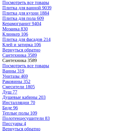
Посмотреть все товары
Плитка для ванной
9039
Плитка для кухни
1884
Плитка для пола
609
Керамогранит
9404
Мозаика
830
Клинкер
106
Плитка для фасадов
214
Клей и затирка
106
Вернуться обратно
Сантехника
3589
Сантехника
3589
Посмотреть все товары
Ванны
319
Унитазы
469
Раковины
352
Смесители
1805
Душ
77
Душевые кабины
203
Инсталляции
70
Биде
96
Теплые полы
109
Полотенцесушители
83
Писсуары
4
Вернуться обратно