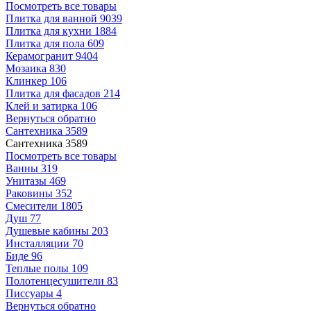
Посмотреть все товары
Плитка для ванной
9039
Плитка для кухни
1884
Плитка для пола
609
Керамогранит
9404
Мозаика
830
Клинкер
106
Плитка для фасадов
214
Клей и затирка
106
Вернуться обратно
Сантехника
3589
Сантехника
3589
Посмотреть все товары
Ванны
319
Унитазы
469
Раковины
352
Смесители
1805
Душ
77
Душевые кабины
203
Инсталляции
70
Биде
96
Теплые полы
109
Полотенцесушители
83
Писсуары
4
Вернуться обратно