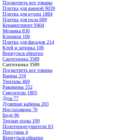
Посмотреть все товары
Плитка для ванной
9039
Плитка для кухни
1884
Плитка для пола
609
Керамогранит
9404
Мозаика
830
Клинкер
106
Плитка для фасадов
214
Клей и затирка
106
Вернуться обратно
Сантехника
3589
Сантехника
3589
Посмотреть все товары
Ванны
319
Унитазы
469
Раковины
352
Смесители
1805
Душ
77
Душевые кабины
203
Инсталляции
70
Биде
96
Теплые полы
109
Полотенцесушители
83
Писсуары
4
Вернуться обратно