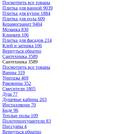
Посмотреть все товары
Плитка для ванной
9039
Плитка для кухни
1884
Плитка для пола
609
Керамогранит
9404
Мозаика
830
Клинкер
106
Плитка для фасадов
214
Клей и затирка
106
Вернуться обратно
Сантехника
3589
Сантехника
3589
Посмотреть все товары
Ванны
319
Унитазы
469
Раковины
352
Смесители
1805
Душ
77
Душевые кабины
203
Инсталляции
70
Биде
96
Теплые полы
109
Полотенцесушители
83
Писсуары
4
Вернуться обратно