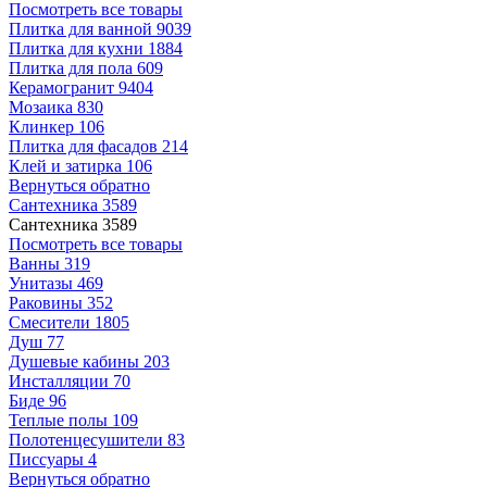
Посмотреть все товары
Плитка для ванной
9039
Плитка для кухни
1884
Плитка для пола
609
Керамогранит
9404
Мозаика
830
Клинкер
106
Плитка для фасадов
214
Клей и затирка
106
Вернуться обратно
Сантехника
3589
Сантехника
3589
Посмотреть все товары
Ванны
319
Унитазы
469
Раковины
352
Смесители
1805
Душ
77
Душевые кабины
203
Инсталляции
70
Биде
96
Теплые полы
109
Полотенцесушители
83
Писсуары
4
Вернуться обратно