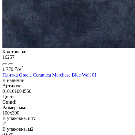
Код товара:
16257
2
1 770 ₽
/м
Плитка Gracia Ceramica Marchese Blue Wall 01
В наличии
Артикул:
010101004556
Цвет:
Синий
Размер, мм:
100x300
В упаковке, шт:
21
В упаковке, м2:
0.630