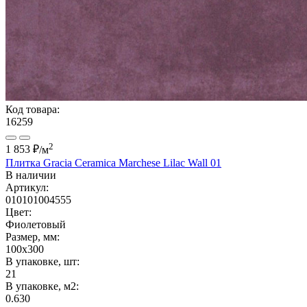
Код товара:
16259
2
1 853 ₽
/м
Плитка Gracia Ceramica Marchese Lilac Wall 01
В наличии
Артикул:
010101004555
Цвет:
Фиолетовый
Размер, мм:
100x300
В упаковке, шт:
21
В упаковке, м2:
0.630