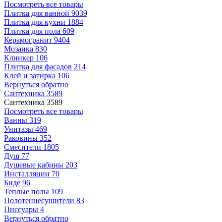
Посмотреть все товары
Плитка для ванной
9039
Плитка для кухни
1884
Плитка для пола
609
Керамогранит
9404
Мозаика
830
Клинкер
106
Плитка для фасадов
214
Клей и затирка
106
Вернуться обратно
Сантехника
3589
Сантехника
3589
Посмотреть все товары
Ванны
319
Унитазы
469
Раковины
352
Смесители
1805
Душ
77
Душевые кабины
203
Инсталляции
70
Биде
96
Теплые полы
109
Полотенцесушители
83
Писсуары
4
Вернуться обратно