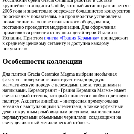
Российский бренд Gracia Ceramica работает в составе
крупнейшего холдинга Unitile, который активно развивается с
2005 года и значительно опережает большинство конкурентов
по основным показателям. На производстве установлены
новые линии на основе итальянского оборудования,
постоянно проводится модернизация. Для оформления
применяются решения от лучших дизайнеров Италии и
Испании. При этом
плитка «Грация Керамика»
принадлежит
к среднему ценовому сегменту и доступна каждому
покупателю.
Особенности коллекции
Для плитки Gracia Ceramica Magma выбрана необычная
фактура – поверхность имитирует неоднородную
магматическую породу с переходами цвета, трещинами и
наплывами. Керамогранит «Грация Керамика Магма» имеет
светло-серый оттенок, который впишется в любую цветовую
палитру. Акценты линейки – интересная прямоугольная
мозаика с выступающими элементами, а также эффектный
декор с крупным ромбовидным рисунком, выполненным
перламутровыми объемными чернилами, создающими на
свету деликатный металлический отблеск.