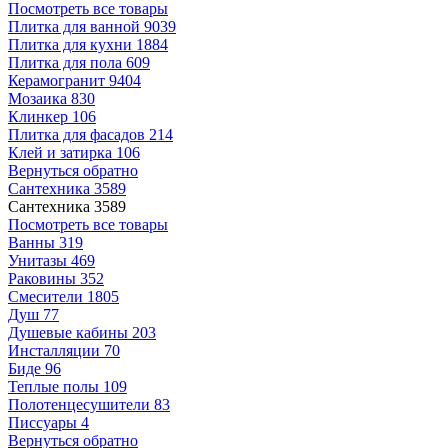
Посмотреть все товары
Плитка для ванной
9039
Плитка для кухни
1884
Плитка для пола
609
Керамогранит
9404
Мозаика
830
Клинкер
106
Плитка для фасадов
214
Клей и затирка
106
Вернуться обратно
Сантехника
3589
Сантехника
3589
Посмотреть все товары
Ванны
319
Унитазы
469
Раковины
352
Смесители
1805
Душ
77
Душевые кабины
203
Инсталляции
70
Биде
96
Теплые полы
109
Полотенцесушители
83
Писсуары
4
Вернуться обратно