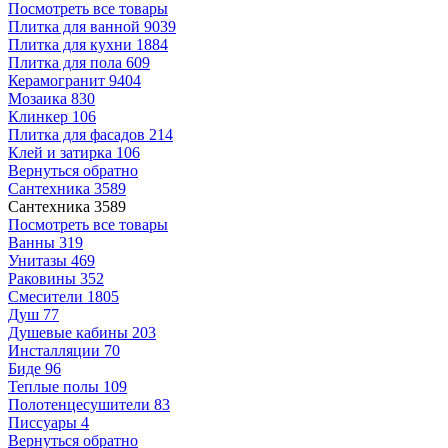
Посмотреть все товары
Плитка для ванной
9039
Плитка для кухни
1884
Плитка для пола
609
Керамогранит
9404
Мозаика
830
Клинкер
106
Плитка для фасадов
214
Клей и затирка
106
Вернуться обратно
Сантехника
3589
Сантехника
3589
Посмотреть все товары
Ванны
319
Унитазы
469
Раковины
352
Смесители
1805
Душ
77
Душевые кабины
203
Инсталляции
70
Биде
96
Теплые полы
109
Полотенцесушители
83
Писсуары
4
Вернуться обратно