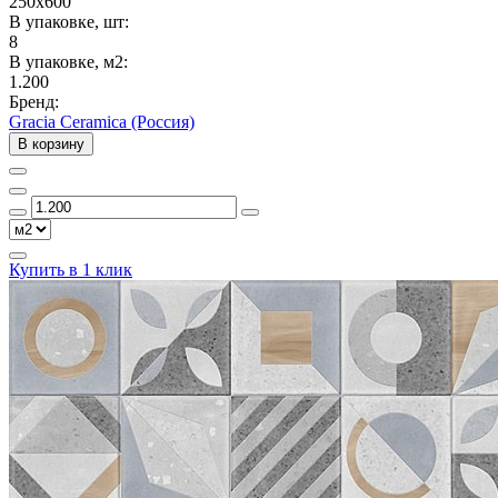
250x600
В упаковке, шт:
8
В упаковке, м2:
1.200
Бренд:
Gracia Ceramica (Россия)
В корзину
Купить в 1 клик