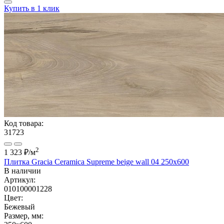
Купить в 1 клик
Код товара:
31723
2
1 323 ₽
/м
Плитка Gracia Ceramica Supreme beige wall 04 250х600
В наличии
Артикул:
010100001228
Цвет:
Бежевый
Размер, мм: