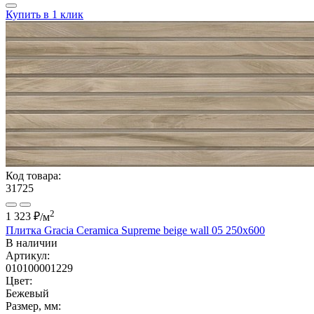
Купить в 1 клик
Код товара:
31725
2
1 323 ₽
/м
Плитка Gracia Ceramica Supreme beige wall 05 250х600
В наличии
Артикул:
010100001229
Цвет:
Бежевый
Размер, мм: