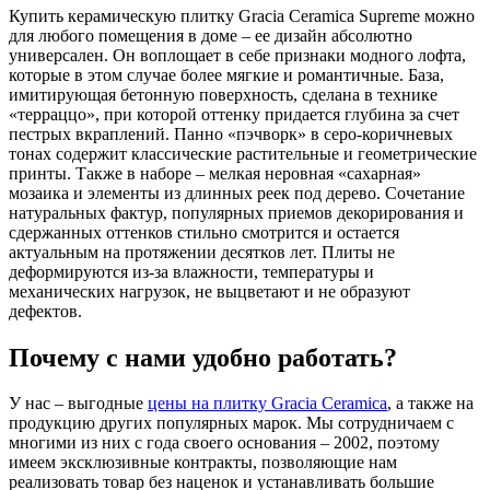
Купить керамическую плитку Gracia Ceramica Supreme можно
для любого помещения в доме – ее дизайн абсолютно
универсален. Он воплощает в себе признаки модного лофта,
которые в этом случае более мягкие и романтичные. База,
имитирующая бетонную поверхность, сделана в технике
«терраццо», при которой оттенку придается глубина за счет
пестрых вкраплений. Панно «пэчворк» в серо-коричневых
тонах содержит классические растительные и геометрические
принты. Также в наборе – мелкая неровная «сахарная»
мозаика и элементы из длинных реек под дерево. Сочетание
натуральных фактур, популярных приемов декорирования и
сдержанных оттенков стильно смотрится и остается
актуальным на протяжении десятков лет. Плиты не
деформируются из-за влажности, температуры и
механических нагрузок, не выцветают и не образуют
дефектов.
Почему с нами удобно работать?
У нас – выгодные
цены на плитку Gracia Ceramica
, а также на
продукцию других популярных марок. Мы сотрудничаем с
многими из них с года своего основания – 2002, поэтому
имеем эксклюзивные контракты, позволяющие нам
реализовать товар без наценок и устанавливать большие