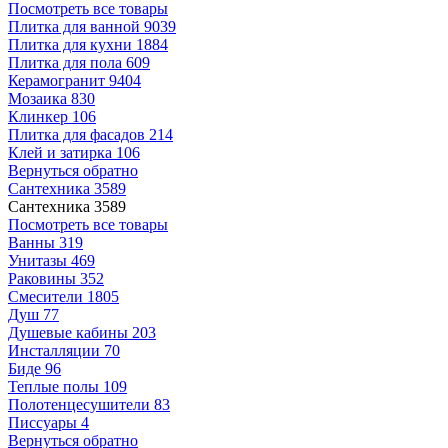
Посмотреть все товары
Плитка для ванной
9039
Плитка для кухни
1884
Плитка для пола
609
Керамогранит
9404
Мозаика
830
Клинкер
106
Плитка для фасадов
214
Клей и затирка
106
Вернуться обратно
Сантехника
3589
Сантехника
3589
Посмотреть все товары
Ванны
319
Унитазы
469
Раковины
352
Смесители
1805
Душ
77
Душевые кабины
203
Инсталляции
70
Биде
96
Теплые полы
109
Полотенцесушители
83
Писсуары
4
Вернуться обратно