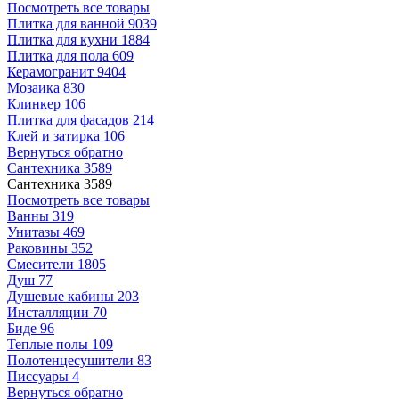
Посмотреть все товары
Плитка для ванной
9039
Плитка для кухни
1884
Плитка для пола
609
Керамогранит
9404
Мозаика
830
Клинкер
106
Плитка для фасадов
214
Клей и затирка
106
Вернуться обратно
Сантехника
3589
Сантехника
3589
Посмотреть все товары
Ванны
319
Унитазы
469
Раковины
352
Смесители
1805
Душ
77
Душевые кабины
203
Инсталляции
70
Биде
96
Теплые полы
109
Полотенцесушители
83
Писсуары
4
Вернуться обратно