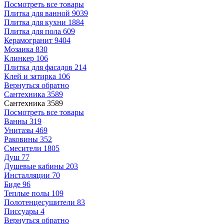
Посмотреть все товары
Плитка для ванной
9039
Плитка для кухни
1884
Плитка для пола
609
Керамогранит
9404
Мозаика
830
Клинкер
106
Плитка для фасадов
214
Клей и затирка
106
Вернуться обратно
Сантехника
3589
Сантехника
3589
Посмотреть все товары
Ванны
319
Унитазы
469
Раковины
352
Смесители
1805
Душ
77
Душевые кабины
203
Инсталляции
70
Биде
96
Теплые полы
109
Полотенцесушители
83
Писсуары
4
Вернуться обратно