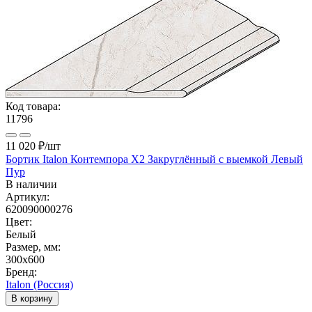
Код товара:
11796
11 020 ₽
/шт
Бортик Italon Контемпора X2 Закруглённый с выемкой Левый
Пур
В наличии
Артикул:
620090000276
Цвет:
Белый
Размер, мм:
300x600
Бренд:
Italon (Россия)
В корзину