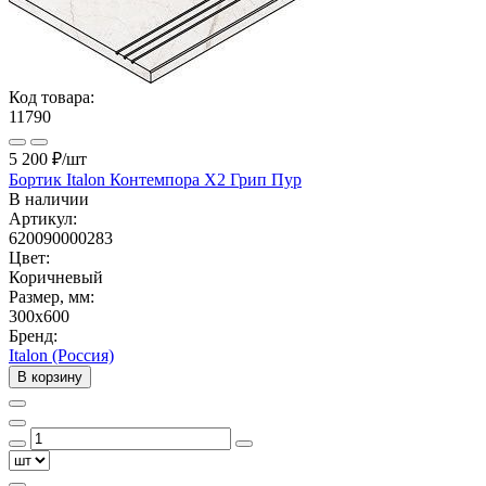
Код товара:
11790
5 200 ₽
/шт
Бортик Italon Контемпора X2 Грип Пур
В наличии
Артикул:
620090000283
Цвет:
Коричневый
Размер, мм:
300x600
Бренд:
Italon (Россия)
В корзину