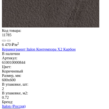
Код товара:
11785
2
6 470 ₽
/м
Керамогранит Italon Контемпора X2 Карбон
В наличии
Артикул:
610010000844
Цвет:
Коричневый
Размер, мм:
600x600
В упаковке, шт:
2
В упаковке, м2:
0.72
Бренд:
Italon (Россия)