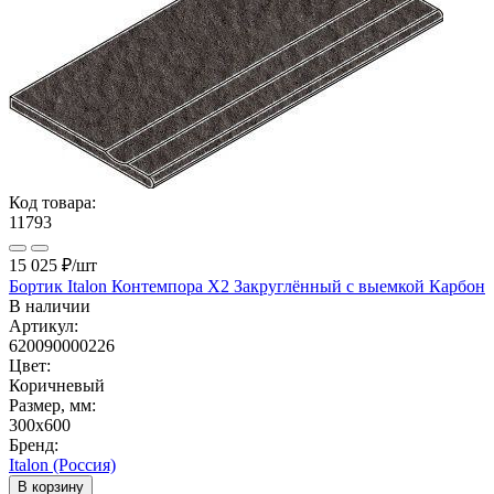
Код товара:
11793
15 025 ₽
/шт
Бортик Italon Контемпора X2 Закруглённый с выемкой Карбон
В наличии
Артикул:
620090000226
Цвет:
Коричневый
Размер, мм:
300x600
Бренд:
Italon (Россия)
В корзину