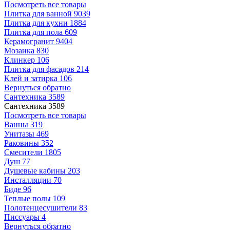
Посмотреть все товары
Плитка для ванной
9039
Плитка для кухни
1884
Плитка для пола
609
Керамогранит
9404
Мозаика
830
Клинкер
106
Плитка для фасадов
214
Клей и затирка
106
Вернуться обратно
Сантехника
3589
Сантехника
3589
Посмотреть все товары
Ванны
319
Унитазы
469
Раковины
352
Смесители
1805
Душ
77
Душевые кабины
203
Инсталляции
70
Биде
96
Теплые полы
109
Полотенцесушители
83
Писсуары
4
Вернуться обратно