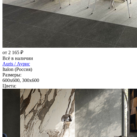
от 2 165 ₽
Всё в наличии
Auris / Аурис
Italon (Россия)
Размеры:
600x600, 300x600
Цвета: