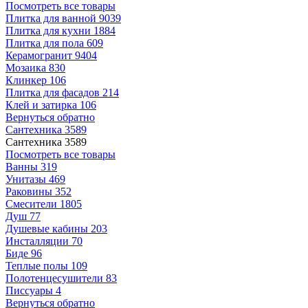
Посмотреть все товары
Плитка для ванной
9039
Плитка для кухни
1884
Плитка для пола
609
Керамогранит
9404
Мозаика
830
Клинкер
106
Плитка для фасадов
214
Клей и затирка
106
Вернуться обратно
Сантехника
3589
Сантехника
3589
Посмотреть все товары
Ванны
319
Унитазы
469
Раковины
352
Смесители
1805
Душ
77
Душевые кабины
203
Инсталляции
70
Биде
96
Теплые полы
109
Полотенцесушители
83
Писсуары
4
Вернуться обратно