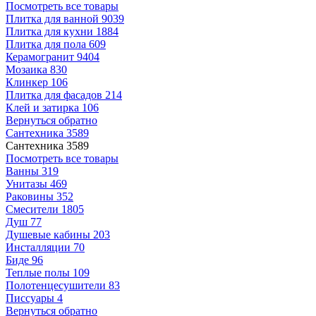
Посмотреть все товары
Плитка для ванной
9039
Плитка для кухни
1884
Плитка для пола
609
Керамогранит
9404
Мозаика
830
Клинкер
106
Плитка для фасадов
214
Клей и затирка
106
Вернуться обратно
Сантехника
3589
Сантехника
3589
Посмотреть все товары
Ванны
319
Унитазы
469
Раковины
352
Смесители
1805
Душ
77
Душевые кабины
203
Инсталляции
70
Биде
96
Теплые полы
109
Полотенцесушители
83
Писсуары
4
Вернуться обратно