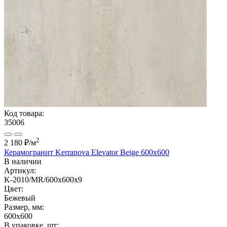
Код товара:
35006
2
2 180 ₽
/м
Керамогранит Kerranova Elevator Beige 600x600
В наличии
Артикул:
K-2010/MR/600x600x9
Цвет:
Бежевый
Размер, мм:
600x600
В упаковке, шт: