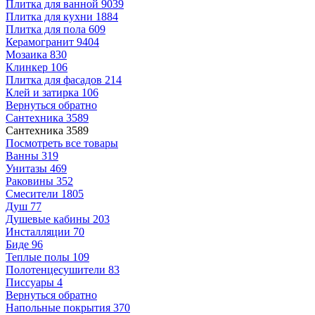
Плитка для ванной
9039
Плитка для кухни
1884
Плитка для пола
609
Керамогранит
9404
Мозаика
830
Клинкер
106
Плитка для фасадов
214
Клей и затирка
106
Вернуться обратно
Сантехника
3589
Сантехника
3589
Посмотреть все товары
Ванны
319
Унитазы
469
Раковины
352
Смесители
1805
Душ
77
Душевые кабины
203
Инсталляции
70
Биде
96
Теплые полы
109
Полотенцесушители
83
Писсуары
4
Вернуться обратно
Напольные покрытия
370