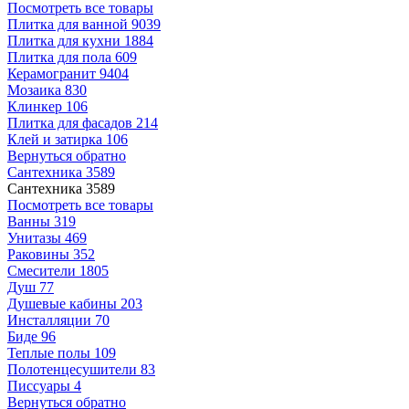
Посмотреть все товары
Плитка для ванной
9039
Плитка для кухни
1884
Плитка для пола
609
Керамогранит
9404
Мозаика
830
Клинкер
106
Плитка для фасадов
214
Клей и затирка
106
Вернуться обратно
Сантехника
3589
Сантехника
3589
Посмотреть все товары
Ванны
319
Унитазы
469
Раковины
352
Смесители
1805
Душ
77
Душевые кабины
203
Инсталляции
70
Биде
96
Теплые полы
109
Полотенцесушители
83
Писсуары
4
Вернуться обратно