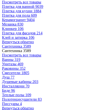
Посмотреть все товары
Плитка для ванной
9039
Плитка для кухни
1884
Плитка для пола
609
Керамогранит
9404
Мозаика
830
Клинкер
106
Плитка для фасадов
214
Клей и затирка
106
Вернуться обратно
Сантехника
3589
Сантехника
3589
Посмотреть все товары
Ванны
319
Унитазы
469
Раковины
352
Смесители
1805
Душ
77
Душевые кабины
203
Инсталляции
70
Биде
96
Теплые полы
109
Полотенцесушители
83
Писсуары
4
Вернуться обратно