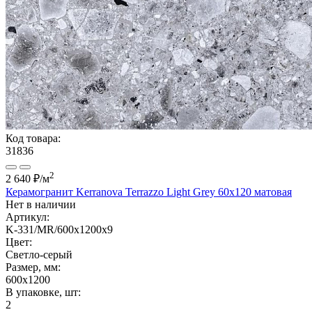
Код товара:
31836
2
2 640 ₽
/м
Керамогранит Kerranova Terrazzo Light Grey 60x120 матовая
Нет в наличии
Артикул:
K-331/MR/600x1200x9
Цвет:
Светло-серый
Размер, мм:
600x1200
В упаковке, шт:
2