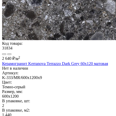
Код товара:
31834
2
2 640 ₽
/м
Керамогранит Kerranova Terrazzo Dark Grey 60x120 матовая
Нет в наличии
Артикул:
K-333/MR/600x1200x9
Цвет:
Темно-серый
Размер, мм:
600x1200
В упаковке, шт:
2
В упаковке, м2:
1.440