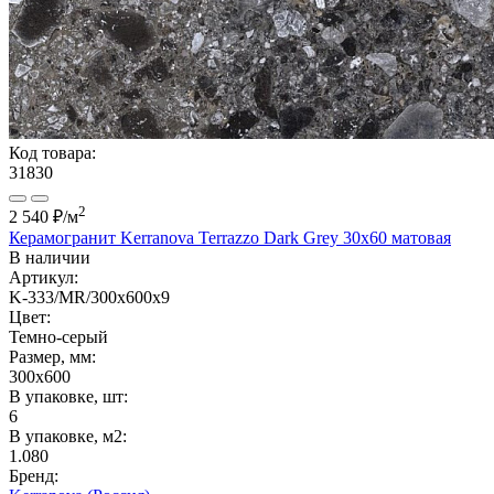
Код товара:
31830
2
2 540 ₽
/м
Керамогранит Kerranova Terrazzo Dark Grey 30x60 матовая
В наличии
Артикул:
K-333/MR/300x600x9
Цвет:
Темно-серый
Размер, мм:
300x600
В упаковке, шт:
6
В упаковке, м2:
1.080
Бренд: