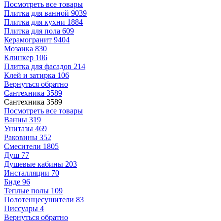
Посмотреть все товары
Плитка для ванной
9039
Плитка для кухни
1884
Плитка для пола
609
Керамогранит
9404
Мозаика
830
Клинкер
106
Плитка для фасадов
214
Клей и затирка
106
Вернуться обратно
Сантехника
3589
Сантехника
3589
Посмотреть все товары
Ванны
319
Унитазы
469
Раковины
352
Смесители
1805
Душ
77
Душевые кабины
203
Инсталляции
70
Биде
96
Теплые полы
109
Полотенцесушители
83
Писсуары
4
Вернуться обратно