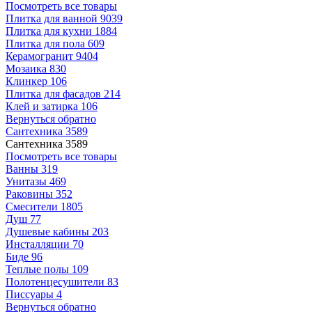
Посмотреть все товары
Плитка для ванной
9039
Плитка для кухни
1884
Плитка для пола
609
Керамогранит
9404
Мозаика
830
Клинкер
106
Плитка для фасадов
214
Клей и затирка
106
Вернуться обратно
Сантехника
3589
Сантехника
3589
Посмотреть все товары
Ванны
319
Унитазы
469
Раковины
352
Смесители
1805
Душ
77
Душевые кабины
203
Инсталляции
70
Биде
96
Теплые полы
109
Полотенцесушители
83
Писсуары
4
Вернуться обратно