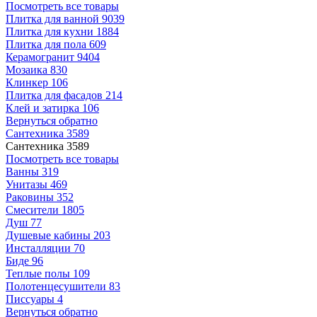
Посмотреть все товары
Плитка для ванной
9039
Плитка для кухни
1884
Плитка для пола
609
Керамогранит
9404
Мозаика
830
Клинкер
106
Плитка для фасадов
214
Клей и затирка
106
Вернуться обратно
Сантехника
3589
Сантехника
3589
Посмотреть все товары
Ванны
319
Унитазы
469
Раковины
352
Смесители
1805
Душ
77
Душевые кабины
203
Инсталляции
70
Биде
96
Теплые полы
109
Полотенцесушители
83
Писсуары
4
Вернуться обратно