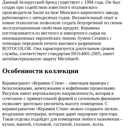
Данный белорусский бренд существует с 1994 года. Он был
создан при содействии известного итальянского
производителя Sacmi на базе Минского кирпичного завода,
работающего с пятидесятых годов. Внушительный опыт и
новые технологии позволили создать безупречный по своим
эксплуатационным свойствам продукт. Керамика
изготавливается из местного и импортного сырья на
инновационных европейских линиях System Ceramics с
помощью передовой печати высокого разрешения
ROTOCOLOR. Она характеризуется длительным сроком
службы, соответствует стандартам ISO14001-2005, имеет
антибактериальную защиту Microban®.
Особенности коллекции
Керамогранит «Керамин Стим» – имитация мрамора с
белоснежными, жемчужными и кофейными прожилками.
Рисунок имеет вертикальную направленность, которая в
сочетании с прямоугольной формой и сатиновым финишем
позволяет зрительно увеличить высоту помещения. С
керамогранитом «Керамин Стим» можно создавать легкие,
воздушные интерьеры, которые дарят ощущение простора.
Такая отделка подойдет для помещения любого назначения –
кухни, ванной, столовой, гостиной, спальни, холла.