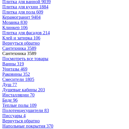
Плитка для ванной
9039
Плитка для кухни
1884
Плитка для пола
609
Керамогранит
9404
Мозаика
830
Клинкер
106
Плитка для фасадов
214
Клей и затирка
106
Вернуться обратно
Сантехника
3589
Сантехника
3589
Посмотреть все товары
Ванны
319
Унитазы
469
Раковины
352
Смесители
1805
Душ
77
Душевые кабины
203
Инсталляции
70
Биде
96
Теплые полы
109
Полотенцесушители
83
Писсуары
4
Вернуться обратно
Напольные покрытия
370