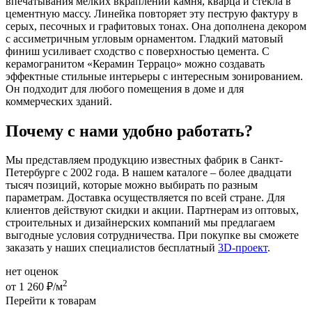
впечатывания мелких вкраплений камня, кварца и стекла в
цементную массу. Линейка повторяет эту пеструю фактуру в
серых, песочных и графитовых тонах. Она дополнена декором
с ассиметричным угловым орнаментом. Гладкий матовый
финиш усиливает сходство с поверхностью цемента. С
керамогранитом «Керамин Террацо» можно создавать
эффектные стильные интерьеры с интересным зонированием.
Он подходит для любого помещения в доме и для
коммерческих зданий.
Почему с нами удобно работать?
Мы представляем продукцию известных фабрик в Санкт-
Петербурге с 2002 года. В нашем каталоге – более двадцати
тысяч позиций, которые можно выбирать по разным
параметрам. Доставка осуществляется по всей стране. Для
клиентов действуют скидки и акции. Партнерам из оптовых,
строительных и дизайнерских компаний мы предлагаем
выгодные условия сотрудничества. При покупке вы сможете
заказать у наших специалистов бесплатный
3D-проект
.
нет оценок
2
от 1 260 ₽/м
Перейти к товарам