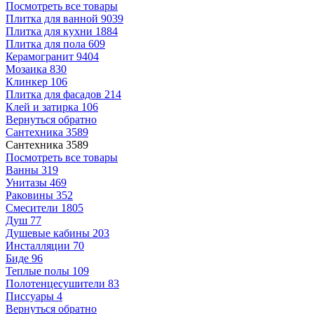
Посмотреть все товары
Плитка для ванной
9039
Плитка для кухни
1884
Плитка для пола
609
Керамогранит
9404
Мозаика
830
Клинкер
106
Плитка для фасадов
214
Клей и затирка
106
Вернуться обратно
Сантехника
3589
Сантехника
3589
Посмотреть все товары
Ванны
319
Унитазы
469
Раковины
352
Смесители
1805
Душ
77
Душевые кабины
203
Инсталляции
70
Биде
96
Теплые полы
109
Полотенцесушители
83
Писсуары
4
Вернуться обратно