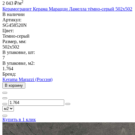
2
2 043 ₽
/м
Керамогранит Керама Марацци Ламелла тёмно-серый 502x502
В наличии
Артикул:
SG458520N
Цвет:
Темно-серый
Размер, мм:
502x502
В упаковке, шт:
7
В упаковке, м2:
1.764
Бренд:
Kerama Marazzi (Россия)
В корзину
Купить в 1 клик