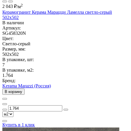
2
2 043 ₽
/м
Керамогранит Керама Марацци Ламелла светло-серый
502x502
В наличии
Артикул:
SG458320N
Цвет:
Светло-серый
Размер, мм:
502x502
В упаковке, шт:
7
В упаковке, м2:
1.764
Бренд:
Kerama Marazzi (Россия)
В корзину
Купить в 1 клик