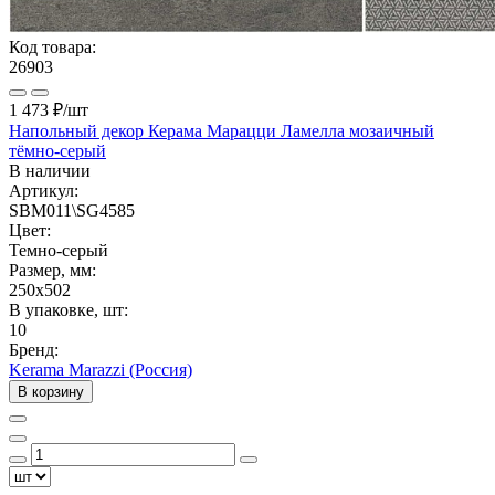
Код товара:
26903
1 473 ₽
/шт
Напольный декор Керама Марацци Ламелла мозаичный
тёмно-серый
В наличии
Артикул:
SBM011\SG4585
Цвет:
Темно-серый
Размер, мм:
250x502
В упаковке, шт:
10
Бренд:
Kerama Marazzi (Россия)
В корзину