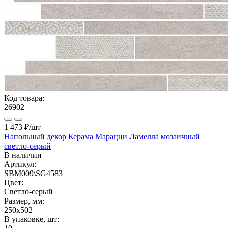
Код товара:
26902
1 473 ₽
/шт
Напольный декор Керама Марацци Ламелла мозаичный
светло-серый
В наличии
Артикул:
SBM009\SG4583
Цвет:
Светло-серый
Размер, мм:
250x502
В упаковке, шт: