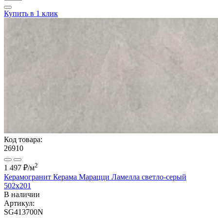
Купить в 1 клик
Код товара:
26910
2
1 497 ₽
/м
Керамогранит Керама Марацци Ламелла светло-серый
502x201
В наличии
Артикул:
SG413700N