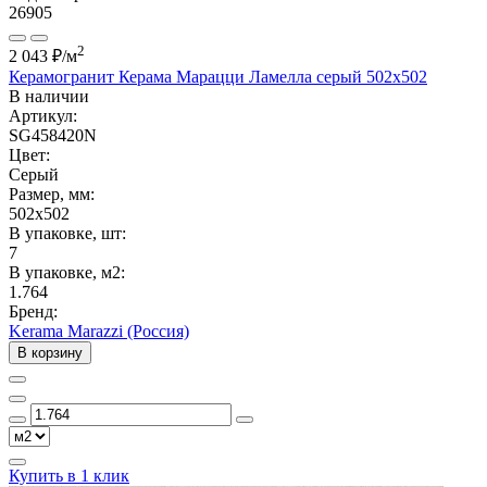
26905
2
2 043 ₽
/м
Керамогранит Керама Марацци Ламелла серый 502x502
В наличии
Артикул:
SG458420N
Цвет:
Серый
Размер, мм:
502x502
В упаковке, шт:
7
В упаковке, м2:
1.764
Бренд:
Kerama Marazzi (Россия)
В корзину
Купить в 1 клик