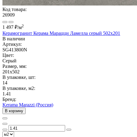
Код товара:
26909
2
1 497 ₽
/м
Керамогранит Керама Марацци Ламелла серый 502x201
В наличии
Артикул:
SG413800N
Цвет:
Серый
Размер, мм:
201x502
В упаковке, шт:
14
В упаковке, м2:
1.41
Бренд:
Kerama Marazzi (Россия)
В корзину