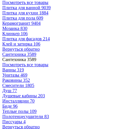
Посмотреть все товары
Плитка для ванной
9039
Плитка для кухни
1884
Плитка для пола
609
Керамогранит
9404
Мозаика
830
Клинкер
106
Плитка для фасадов
214
Клей и затирка
106
Вернуться обратно
Сантехника
3589
Сантехника
3589
Посмотреть все товары
Ванны
319
Унитазы
469
Раковины
352
Смесители
1805
Душ
77
Душевые кабины
203
Инсталляции
70
Биде
96
Теплые полы
109
Полотенцесушители
83
Писсуары
4
Вернуться обратно