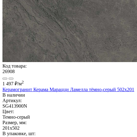
Код товара:
26908
2
1 497 ₽
/м
Керамогранит Керама Марацци Ламелла тёмно-серый 502x201
В наличии
Артикул:
SG413900N
Цвет:
Темно-серый
Размер, мм:
201x502
В упаковке, шт: