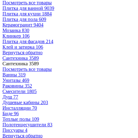
Посмотреть все товары
Плитка для ванной
9039
Плитка для кухни
1884
Плитка для пола
609
Керамогранит
9404
Мозаика
830
Клинкер
106
Плитка для фасадов
214
Клей и затирка
106
Вернуться обратно
Сантехника
3589
Сантехника
3589
Посмотреть все товары
Ванны
319
Унитазы
469
Раковины
352
Смесители
1805
Душ
77
Душевые кабины
203
Инсталляции
70
Биде
96
Теплые полы
109
Полотенцесушители
83
Писсуары
4
Вернуться обратно